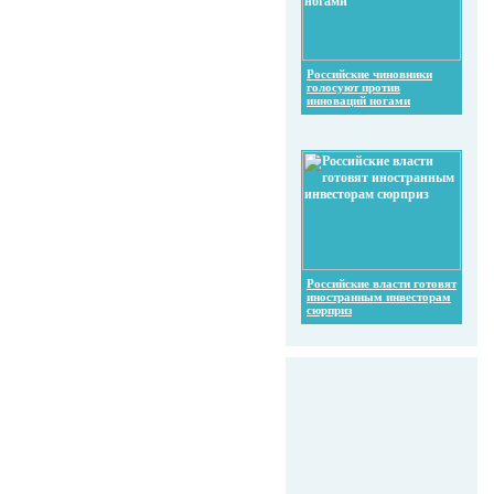
Российские чиновники
голосуют против
инноваций ногами
Российские власти готовят
иностранным инвесторам
сюрприз