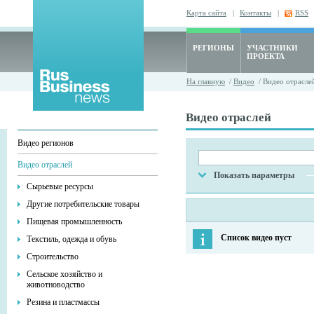
Карта сайта
|
Контакты
|
RSS
РЕГИОНЫ
УЧАСТНИКИ
ПРОЕКТА
На главную
/
Видео
/ Видео отрасле
Видео отраслей
Видео регионов
Видео отраслей
Показать параметры
Сырьевые ресурсы
Другие потребительские товары
Пищевая промышленность
Список видео пуст
Текстиль, одежда и обувь
Строительство
Сельское хозяйство и
животноводство
Резина и пластмассы