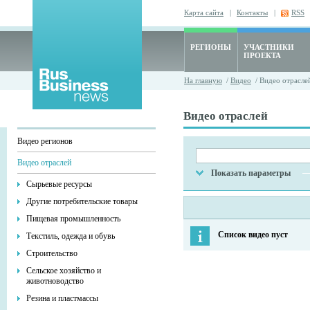
Карта сайта
|
Контакты
|
RSS
РЕГИОНЫ
УЧАСТНИКИ
ПРОЕКТА
На главную
/
Видео
/ Видео отрасле
Видео отраслей
Видео регионов
Видео отраслей
Показать параметры
Сырьевые ресурсы
Другие потребительские товары
Пищевая промышленность
Список видео пуст
Текстиль, одежда и обувь
Строительство
Сельское хозяйство и
животноводство
Резина и пластмассы