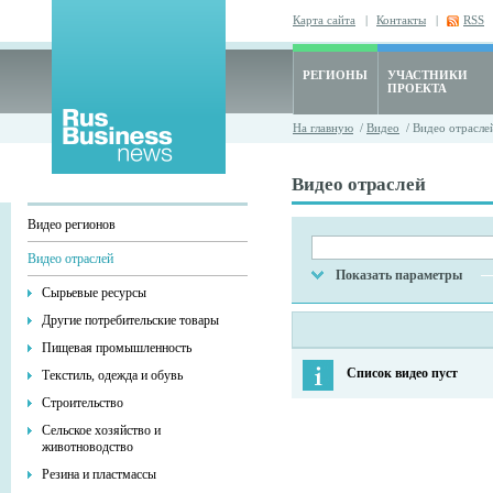
Карта сайта
|
Контакты
|
RSS
РЕГИОНЫ
УЧАСТНИКИ
ПРОЕКТА
На главную
/
Видео
/ Видео отрасле
Видео отраслей
Видео регионов
Видео отраслей
Показать параметры
Сырьевые ресурсы
Другие потребительские товары
Пищевая промышленность
Список видео пуст
Текстиль, одежда и обувь
Строительство
Сельское хозяйство и
животноводство
Резина и пластмассы