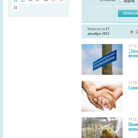
неделя
31
Новости за
17
О
декабря 2012
17.12
"Тита
феде
17.12
Соци
17.12
Прави
прив