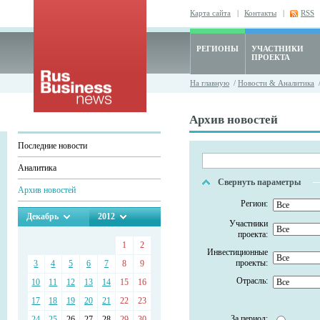
Карта сайта
|
Контакты
|
RSS
РЕГИОНЫ
УЧАСТНИКИ
ПРОЕКТА
На главную
/
Новости & Аналитика
/
Архив новостей
Последние новости
Аналитика
Свернуть параметры
Архив новостей
Регион:
Декабрь
2012
Участники
проекта:
1
2
Инвестиционные
проекты:
3
4
5
6
7
8
9
Отрасль:
10
11
12
13
14
15
16
17
18
19
20
21
22
23
За период:
24
25
26
27
28
29
30