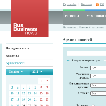
Карта сайта
|
Контакты
|
RSS
РЕГИОНЫ
УЧАСТНИКИ 
На главную
/
Новости & Аналитика
/
Архив новостей
Последние новости
Аналитика
Свернуть параметры
Архив новостей
Регион:
Декабрь
2012
Участники
проекта:
1
2
Инвестиционные
проекты:
3
4
5
6
7
8
9
Отрасль:
10
11
12
13
14
15
16
17
18
19
20
21
22
23
За период:
24
25
26
27
28
29
30