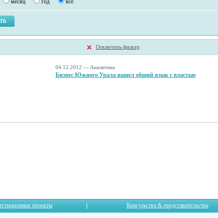
месяц
год
все
Отключить фильтр
04.12.2012 — Аналитика
Бизнес Южного Урала нашел общий язык с властью
естиционные проекты
Консульства & представительства