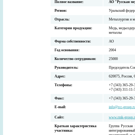
Полное название:
АО "Русская м
Регион:
Уральский федер
Отрасль:
Металлургия и м
Категории продукции:
Медь, медьсодер
металлы
Форма собственности:
АО
Год основания:
2004
Количество сотрудников:
25000
Руководитель:
Председатель Со
Адрес:
620075, Россия, 
Телефоны:
+7 (343) 365-29-
+7 (343) 311-11-
Факс:
+7 (343) 365-29-
E-mail:
info@rcc-group.r
Сайт:
www.rmk-group.
Краткая характеристика
Группа Русская 
участника:
интегрированный