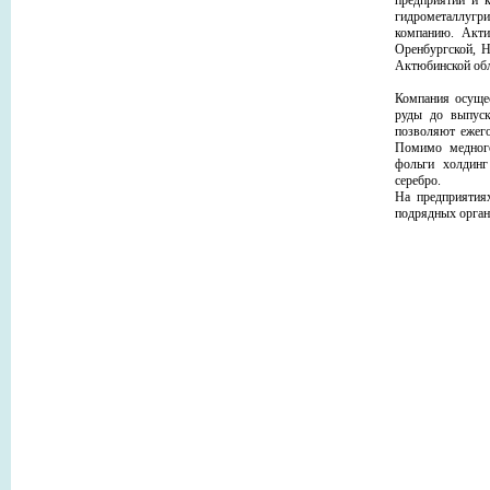
предприятий и 
гидрометаллугр
компанию. Акти
Оренбургской, Н
Актюбинской обл
Компания осуще
руды до выпус
позволяют ежего
Помимо медного
фольги холдинг
серебро.
На предприятия
подрядных орган