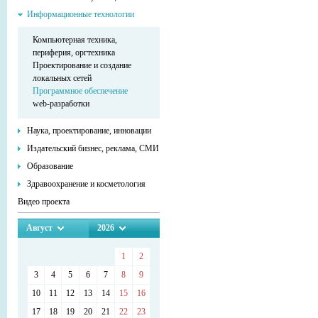
Информационные технологии
Компьютерная техника,
периферия, оргтехника
Проектирование и создание
локальных сетей
Программное обеспечение
web-разработки
Наука, проектирование, инновации
Издательский бизнес, реклама, СМИ
Образование
Здравоохранение и косметология
Видео проекта
Август
2026
1
2
3
4
5
6
7
8
9
10
11
12
13
14
15
16
17
18
19
20
21
22
23