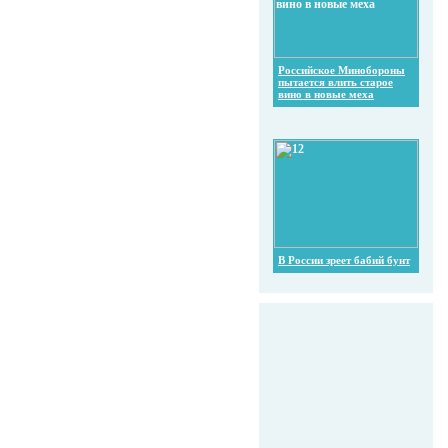
Российское Минобороны
пытается влить старое
вино в новые меха
В России зреет бабий бунт