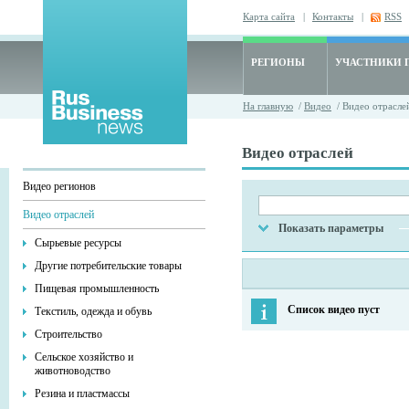
Карта сайта
|
Контакты
|
RSS
РЕГИОНЫ
УЧАСТНИКИ 
На главную
/
Видео
/ Видео отрасле
Видео отраслей
Видео регионов
Видео отраслей
Показать параметры
Сырьевые ресурсы
Другие потребительские товары
Пищевая промышленность
Список видео пуст
Текстиль, одежда и обувь
Строительство
Сельское хозяйство и
животноводство
Резина и пластмассы