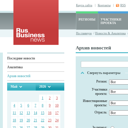
Карта сайта
|
Контакты
|
RSS
РЕГИОНЫ
УЧАСТНИКИ
ПРОЕКТА
На главную
/
Новости & Аналитика
/
Архив новостей
Последние новости
Аналитика
Свернуть параметры
Архив новостей
Регион:
Май
2026
Участники
проекта:
1
2
3
Инвестиционные
проекты:
4
5
6
7
8
9
10
Отрасль:
11
12
13
14
15
16
17
18
19
20
21
22
23
24
За период:
25
26
27
28
29
30
31