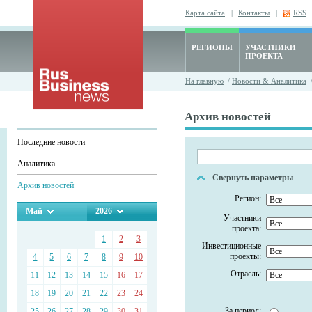
Карта сайта
|
Контакты
|
RSS
РЕГИОНЫ
УЧАСТНИКИ
ПРОЕКТА
На главную
/
Новости & Аналитика
/
Архив новостей
Последние новости
Аналитика
Свернуть параметры
Архив новостей
Регион:
Май
2026
Участники
проекта:
1
2
3
Инвестиционные
проекты:
4
5
6
7
8
9
10
Отрасль:
11
12
13
14
15
16
17
18
19
20
21
22
23
24
За период:
25
26
27
28
29
30
31