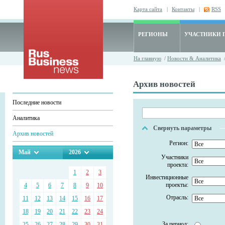
Карта сайта
|
Контакты
|
RSS
РЕГИОНЫ
УЧАСТНИКИ 
На главную
/
Новости & Аналитика
/
Архив новостей
Последние новости
Аналитика
Свернуть параметры
Архив новостей
Регион:
Май
2026
Участники
проекта:
1
2
3
Инвестиционные
проекты:
4
5
6
7
8
9
10
Отрасль:
11
12
13
14
15
16
17
18
19
20
21
22
23
24
За период:
25
26
27
28
29
30
31