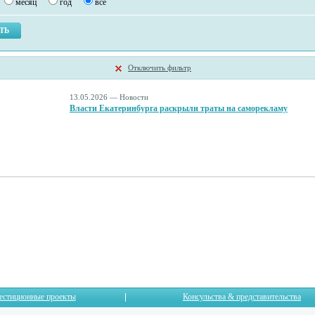
месяц
год
все
Отключить фильтр
13.05.2026 — Новости
Власти Екатеринбурга раскрыли траты на саморекламу
естиционные проекты
Консульства & представительства