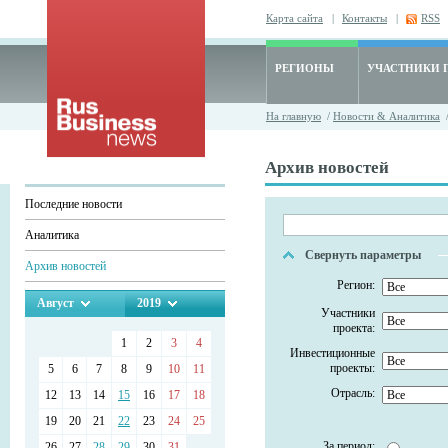
Карта сайта
|
Контакты
|
RSS
РЕГИОНЫ
УЧАСТНИКИ 
На главную
/
Новости & Аналитика
/
Архив новостей
Последние новости
Аналитика
Свернуть параметры
Архив новостей
Регион:
Август
2019
Участники
проекта:
1
2
3
4
Инвестиционные
проекты:
5
6
7
8
9
10
11
Отрасль:
12
13
14
15
16
17
18
19
20
21
22
23
24
25
За период:
26
27
28
29
30
31