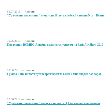
09.07.2019 — Новости
"Уральские авиалинии" отметили 10-летие рейса Екатеринбург - Пекин
19.06.2019 — Новости
Продукция ВСМПО-Ависмы пользуется успехом на Paris Air Show 2019
13.06.2019 — Новости
Группа РМК инвестирует в производство более 1 миллиарда долларов
13.06.2019 — Новости
"Уральские авиалинии" обслужили почти 3,3 миллиона пассажиров