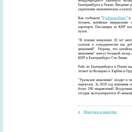
международного аэропорта Коль
Екатеринбурга в Пекин. Введение р
укрепления экономических и культ
Как сообщили "
РусБизнесНьюс
" в
человек, китайское направление
аэропорта. Пассажиры из КНР по
путем.
"В течение минувших 10 лет инте
успехов в сотрудничестве мы до
авиалиний". Уверена, что китайск
авиалинии" внесут большой вклад 
КНР в Екатеринбурге Гэн Липин.
Рейс из Екатеринбурга в Пекин вы
летают из Кольцово в Харбин и Орд
"Уральские авиалинии" входят в ч
перевозок. За 2018 год компания 
более 200 направлений. Воздушный
сегодня эксплуатируются 45 авиала
Вернуться к новостям