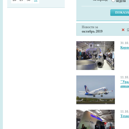
неделя
Новости за
О
октябрь 2019
31.10
Корп
11.10
"Ура
авиа
11.10
Техн