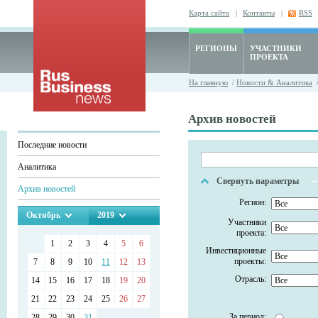
Карта сайта
|
Контакты
|
RSS
РЕГИОНЫ
УЧАСТНИКИ
ПРОЕКТА
На главную
/
Новости & Аналитика
/
Архив новостей
Последние новости
Аналитика
Свернуть параметры
Архив новостей
Регион:
Октябрь
2019
Участники
проекта:
1
2
3
4
5
6
Инвестиционные
проекты:
7
8
9
10
11
12
13
Отрасль:
14
15
16
17
18
19
20
21
22
23
24
25
26
27
За период:
28
29
30
31