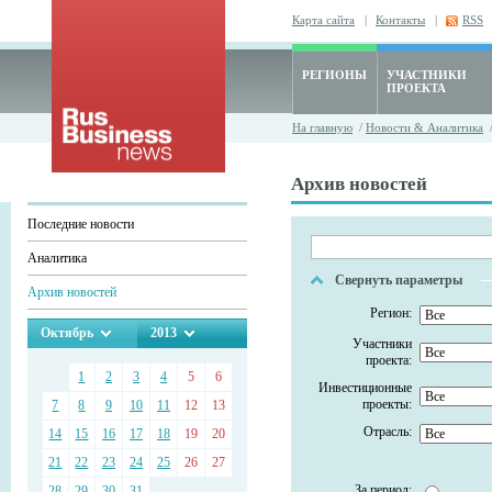
Карта сайта
|
Контакты
|
RSS
РЕГИОНЫ
УЧАСТНИКИ
ПРОЕКТА
На главную
/
Новости & Аналитика
/
Архив новостей
Последние новости
Аналитика
Свернуть параметры
Архив новостей
Регион:
Октябрь
2013
Участники
проекта:
1
2
3
4
5
6
Инвестиционные
проекты:
7
8
9
10
11
12
13
Отрасль:
14
15
16
17
18
19
20
21
22
23
24
25
26
27
За период:
28
29
30
31