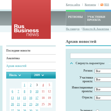
Карта сайта
|
Контакты
|
RSS
РЕГИОНЫ
УЧАСТНИКИ
ПРОЕКТА
На главную
/
Новости & Аналитика
/
Архив новостей
Последние новости
Аналитика
Свернуть параметры
Архив новостей
Регион:
Июль
2009
Участники
проекта:
1
2
3
4
5
Инвестиционные
проекты:
6
7
8
9
10
11
12
Отрасль:
13
14
15
16
17
18
19
20
21
22
23
24
25
26
За период:
27
28
29
30
31