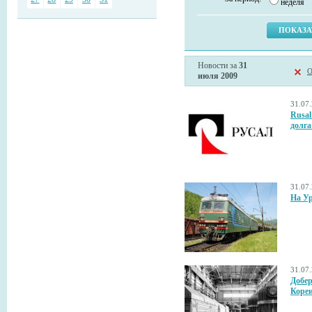
неделя
Новости за
31
О
июля 2009
31.07
Rusal
долга
31.07
На Ур
31.07
Добер
Коре