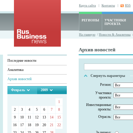
Карта сайта
|
Контакты
|
RSS
РЕГИОНЫ
УЧАСТНИКИ
ПРОЕКТА
На главную
/
Новости & Аналитика
/
Архив новостей
Последние новости
Аналитика
Свернуть параметры
Архив новостей
Регион:
Февраль
2009
Участники
проекта:
1
Инвестиционные
проекты:
2
3
4
5
6
7
8
Отрасль:
9
10
11
12
13
14
15
16
17
18
19
20
21
22
За период:
23
24
25
26
27
28