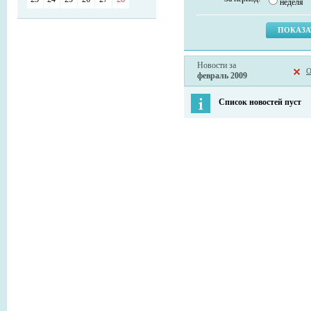
неделя
Новости за
О
февраль 2009
Список новостей пуст