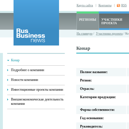
Карта сайта
|
Контакты
|
RSS
РЕГИОНЫ
УЧАСТНИКИ
ПРОЕКТА
На главную
/
Участники проекта
/ Ко
Конар
Конар
Подробнее о компании
Полное название:
Новости компании
Регион:
Отрасль:
Инвестиционные проекты компании
Категории продукции:
Внешнеэкономическая деятельность
компании
Форма собственности:
Год основания:
Руководитель: