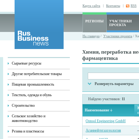
Карта сайта
|
Контакты
|
RSS
РЕГИОНЫ
УЧАСТНИКИ
ПРОЕКТА
На главную
/
Участники проекта
/ Хи
Химия, переработка не
фармацевтика
Сырьевые ресурсы
Другие потребительские товары
Развернуть параметры
Пищевая промышленность
Текстиль, одежда и обувь
Найдено участников:
11
Строительство
Наименование
Сельское хозяйство и
животноводство
Ontool Engineering GmbH
-
Аганнефтегазгеология
-
Резина и пластмассы