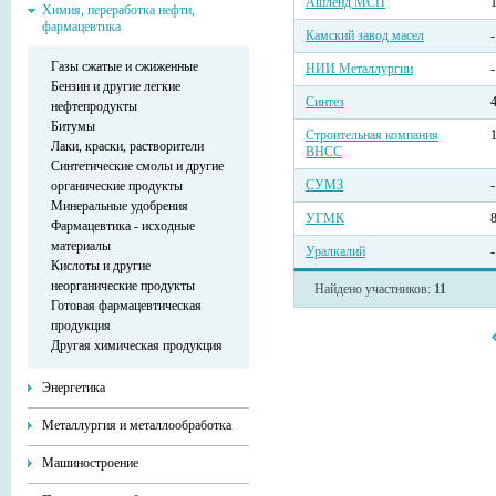
Ашленд МСП
Химия, переработка нефти,
фармацевтика
Камский завод масел
-
Газы сжатые и сжиженные
НИИ Металлургии
-
Бензин и другие легкие
Синтез
нефтепродукты
Битумы
Строительная компания
Лаки, краски, растворители
ВНСС
Синтетические смолы и другие
СУМЗ
-
органические продукты
Минеральные удобрения
УГМК
Фармацевтика - исходные
материалы
Уралкалий
-
Кислоты и другие
неорганические продукты
Найдено участников:
11
Готовая фармацевтическая
продукция
Другая химическая продукция
Энергетика
Металлургия и металлообработка
Машиностроение