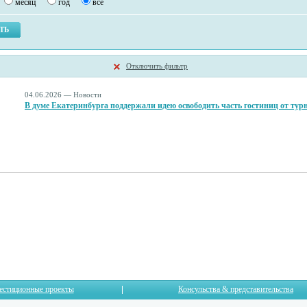
месяц
год
все
Отключить фильтр
04.06.2026 — Новости
В думе Екатеринбурга поддержали идею освободить часть гостиниц от тур
естиционные проекты
Консульства & представительства