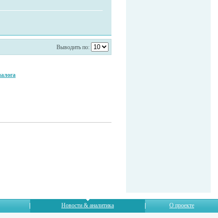
Выводить по:
налога
Новости & аналитика
О проекте