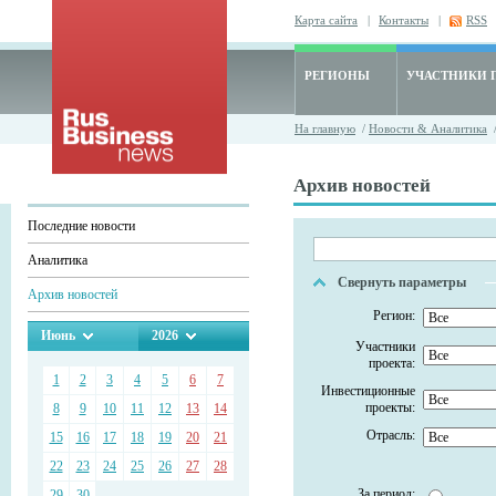
Карта сайта
|
Контакты
|
RSS
РЕГИОНЫ
УЧАСТНИКИ 
На главную
/
Новости & Аналитика
/
Архив новостей
Последние новости
Аналитика
Свернуть параметры
Архив новостей
Регион:
Июнь
2026
Участники
проекта:
1
2
3
4
5
6
7
Инвестиционные
проекты:
8
9
10
11
12
13
14
Отрасль:
15
16
17
18
19
20
21
22
23
24
25
26
27
28
За период:
29
30