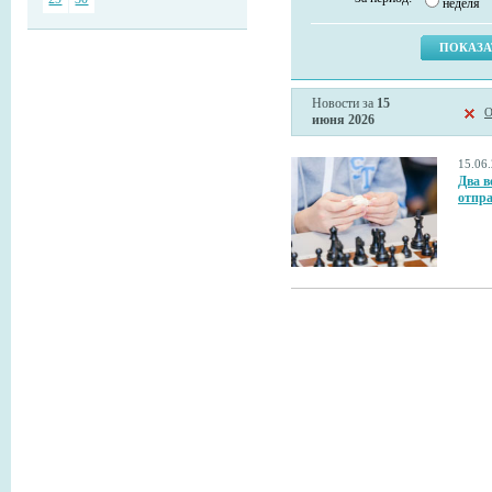
неделя
Новости за
15
О
июня 2026
15.06
Два 
отпра