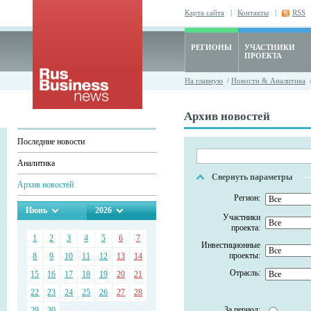
Карта сайта
|
Контакты
|
RSS
РЕГИОНЫ
УЧАСТНИКИ
ПРОЕКТА
На главную
/
Новости & Аналитика
/
Архив новостей
Последние новости
Аналитика
Свернуть параметры
Архив новостей
Регион:
Июнь
2026
Участники
проекта:
1
2
3
4
5
6
7
Инвестиционные
проекты:
8
9
10
11
12
13
14
Отрасль:
15
16
17
18
19
20
21
22
23
24
25
26
27
28
За период:
29
30