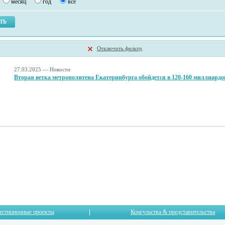
месяц
год
все
Отключить фильтр
27.03.2025 — Новости
Вторая ветка метрополитена Екатеринбурга обойдется в 120-160 миллиардо
естиционные проекты
Консульства & представительства