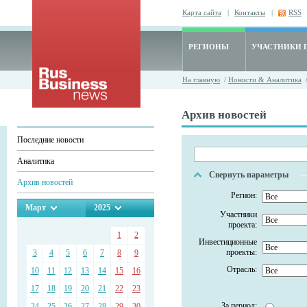
Карта сайта
|
Контакты
|
RSS
РЕГИОНЫ
УЧАСТНИКИ 
На главную
/
Новости & Аналитика
/
Архив новостей
Последние новости
Аналитика
Свернуть параметры
Архив новостей
Регион:
Март
2025
Участники
проекта:
1
2
Инвестиционные
проекты:
3
4
5
6
7
8
9
Отрасль:
10
11
12
13
14
15
16
17
18
19
20
21
22
23
За период:
24
25
26
27
28
29
30