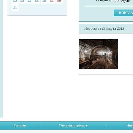
неделя
31
Новости за
27 марта 2025
Регионы
Участники проекта
Инв