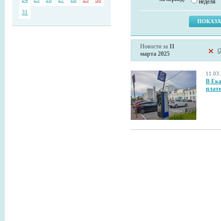
неделя
31
Новости за
11
О
марта 2025
11.03
В Ека
плат