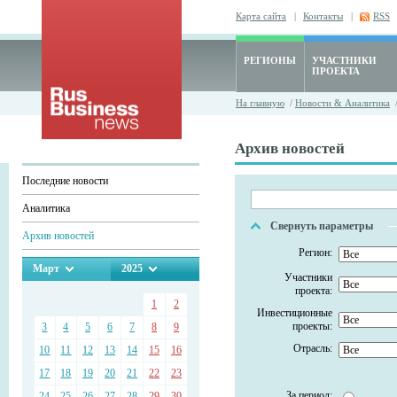
Карта сайта
|
Контакты
|
RSS
РЕГИОНЫ
УЧАСТНИКИ
ПРОЕКТА
На главную
/
Новости & Аналитика
/
Архив новостей
Последние новости
Аналитика
Свернуть параметры
Архив новостей
Регион:
Март
2025
Участники
проекта:
1
2
Инвестиционные
проекты:
3
4
5
6
7
8
9
Отрасль:
10
11
12
13
14
15
16
17
18
19
20
21
22
23
За период:
24
25
26
27
28
29
30