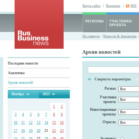
Карта сайта
|
Контакты
|
RSS
РЕГИОНЫ
УЧАСТНИКИ
ПРОЕКТА
На главную
/
Новости & Аналитика
/
Архив новостей
Последние новости
Аналитика
Свернуть параметры
Архив новостей
Регион:
Ноябрь
2025
Участники
проекта:
1
2
Инвестиционные
проекты:
3
4
5
6
7
8
9
Отрасль:
10
11
12
13
14
15
16
17
18
19
20
21
22
23
За период:
24
25
26
27
28
29
30