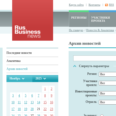
Карта сайта
|
Контакты
|
RSS
РЕГИОНЫ
УЧАСТНИКИ
ПРОЕКТА
На главную
/
Новости & Аналитика
/
Архив новостей
Последние новости
Аналитика
Свернуть параметры
Архив новостей
Регион:
Ноябрь
2025
Участники
проекта:
1
2
Инвестиционные
проекты:
3
4
5
6
7
8
9
Отрасль:
10
11
12
13
14
15
16
17
18
19
20
21
22
23
За период:
24
25
26
27
28
29
30