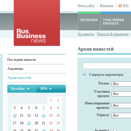
Карта сайта
|
Контакты
|
RSS
РЕГИОНЫ
УЧАСТНИКИ
ПРОЕКТА
На главную
/
Новости & Аналитика
/
Архив новостей
Последние новости
Аналитика
Свернуть параметры
Архив новостей
Регион:
Октябрь
2016
Участники
проекта:
1
2
Инвестиционные
проекты:
3
4
5
6
7
8
9
Отрасль:
10
11
12
13
14
15
16
17
18
19
20
21
22
23
За период:
24
25
26
27
28
29
30