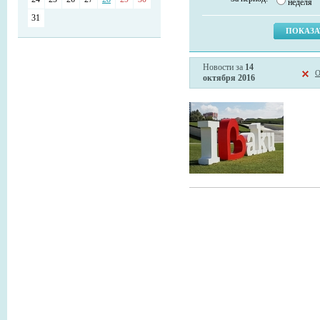
неделя
31
Новости за
14
О
октября 2016