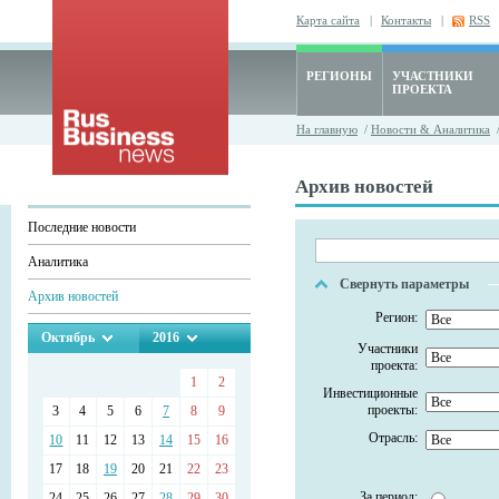
Карта сайта
|
Контакты
|
RSS
РЕГИОНЫ
УЧАСТНИКИ
ПРОЕКТА
На главную
/
Новости & Аналитика
/
Архив новостей
Последние новости
Аналитика
Свернуть параметры
Архив новостей
Регион:
Октябрь
2016
Участники
проекта:
1
2
Инвестиционные
проекты:
3
4
5
6
7
8
9
Отрасль:
10
11
12
13
14
15
16
17
18
19
20
21
22
23
За период:
24
25
26
27
28
29
30