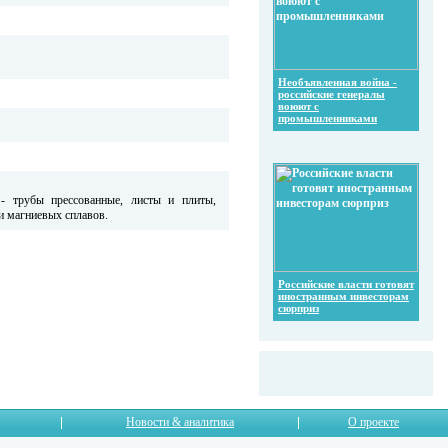
Необъявленная война -
российские генералы
воюют с
промышленниками
- трубы прессованные, листы и плиты,
и магниевых сплавов.
Российские власти готовят
иностранным инвесторам
сюрприз
Новости & аналитика
О проекте