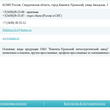
623405 Россия, Свердловская область, город Каменск-Уральский, улица Заводская, 5
+7(3439)39-53-00 - приемная
+7(3439)39-55-87 - отдел сбыта (Россия и СНГ)
+7 (3439) 39-55-12
NikiforovAA@kumw.ru
www.kumz.ru
Основные виды продукции ОАО "Каменск-Уральский металлургический завод" 
штамповки и поковки, прутки прессованные, профили прессованные из алюминиевых 
естиционные проекты
Консульства & представительства