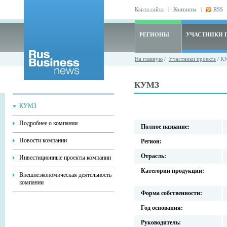
Карта сайта
|
Контакты
|
RSS
РЕГИОНЫ
УЧАСТНИКИ 
На главную
/
Участники проекта
/ К
КУМЗ
КУМЗ
Подробнее о компании
Полное название:
Новости компании
Регион:
Отрасль:
Инвестиционные проекты компании
Категории продукции:
Внешнеэкономическая деятельность
компании
Форма собственности:
Год основания:
Руководитель: