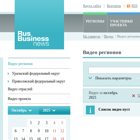
Карта сайта
|
Контакты
|
RSS
РЕГИОНЫ
УЧАСТНИКИ
ПРОЕКТА
На главную
/
Видео
/ Видео регионо
Видео регионов
Видео регионов
Уральский федеральный округ
Показать параметры
Приволжский федеральный округ
Видео отраслей
Видео за
октябрь
О
2025
Видео проекта
Список видео пуст
Октябрь
2025
1
2
3
4
5
6
7
8
9
10
11
12
13
14
15
16
17
18
19