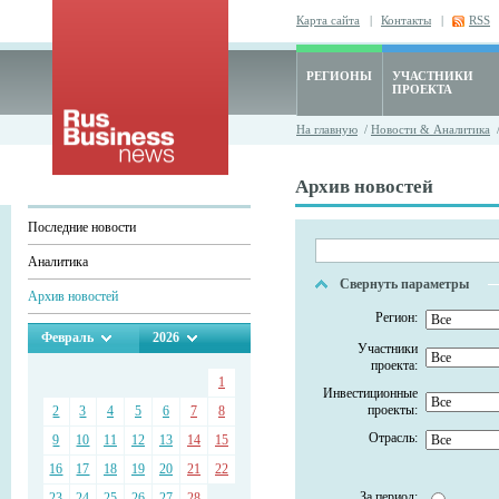
Карта сайта
|
Контакты
|
RSS
РЕГИОНЫ
УЧАСТНИКИ
ПРОЕКТА
На главную
/
Новости & Аналитика
/
Архив новостей
Последние новости
Аналитика
Свернуть параметры
Архив новостей
Регион:
Февраль
2026
Участники
проекта:
1
Инвестиционные
проекты:
2
3
4
5
6
7
8
Отрасль:
9
10
11
12
13
14
15
16
17
18
19
20
21
22
За период:
23
24
25
26
27
28