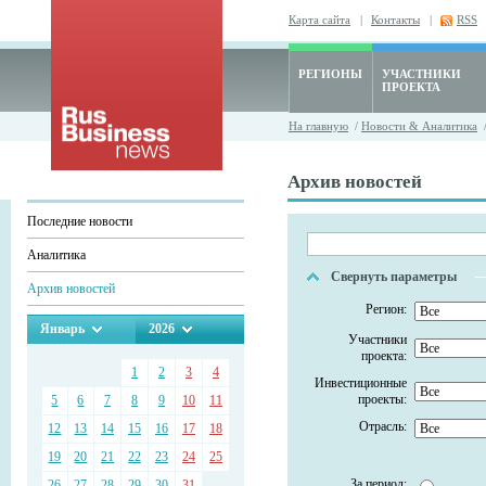
Карта сайта
|
Контакты
|
RSS
РЕГИОНЫ
УЧАСТНИКИ
ПРОЕКТА
На главную
/
Новости & Аналитика
/
Архив новостей
Последние новости
Аналитика
Свернуть параметры
Архив новостей
Регион:
Январь
2026
Участники
проекта:
1
2
3
4
Инвестиционные
проекты:
5
6
7
8
9
10
11
Отрасль:
12
13
14
15
16
17
18
19
20
21
22
23
24
25
За период:
26
27
28
29
30
31