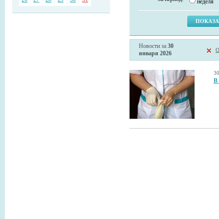
неделя
Новости за
30
О
января 2026
3
В