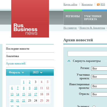
Карта сайта
|
Контакты
|
RSS
РЕГИОНЫ
УЧАСТНИКИ
ПРОЕКТА
На главную
/
Новости & Аналитика
/
Архив новостей
Последние новости
Аналитика
Свернуть параметры
Архив новостей
Регион:
Февраль
2023
Участники
проекта:
1
2
3
4
5
Инвестиционные
проекты:
6
7
8
9
10
11
12
Отрасль:
13
14
15
16
17
18
19
20
21
22
23
24
25
26
За период:
27
28