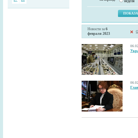
неделя
Новости за
6
О
февраля 2023
06.0
Укра
06.0
Глав