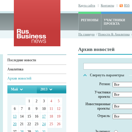
Карта сайта
|
Контакты
|
RSS
РЕГИОНЫ
УЧАСТНИКИ
ПРОЕКТА
На главную
/
Новости & Аналитика
/
Архив новостей
Последние новости
Аналитика
Свернуть параметры
Архив новостей
Регион:
Май
2013
Участники
проекта:
1
2
3
4
5
Инвестиционные
проекты:
6
7
8
9
10
11
12
Отрасль:
13
14
15
16
17
18
19
20
21
22
23
24
25
26
За период:
27
28
29
30
31