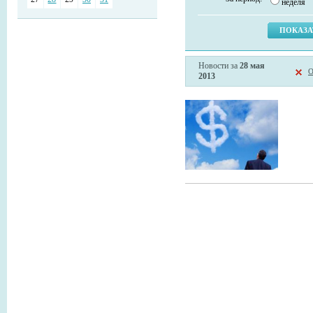
неделя
Новости за
28 мая
О
2013