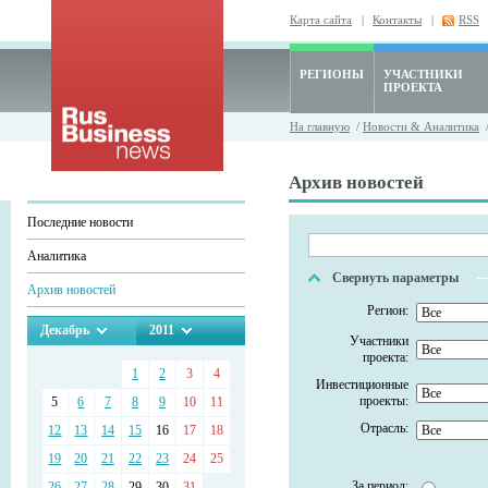
Карта сайта
|
Контакты
|
RSS
РЕГИОНЫ
УЧАСТНИКИ
ПРОЕКТА
На главную
/
Новости & Аналитика
/
Архив новостей
Последние новости
Аналитика
Свернуть параметры
Архив новостей
Регион:
Декабрь
2011
Участники
проекта:
1
2
3
4
Инвестиционные
проекты:
5
6
7
8
9
10
11
Отрасль:
12
13
14
15
16
17
18
19
20
21
22
23
24
25
За период:
26
27
28
29
30
31