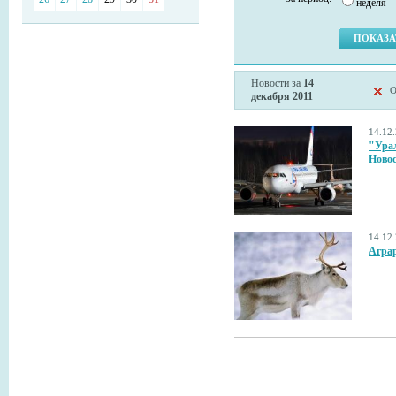
неделя
Новости за
14
О
декабря 2011
14.12
"Урал
Новос
14.12
Агра