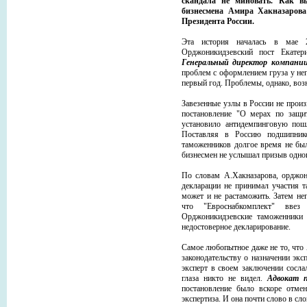
скандала не миновать. Как в
бизнесмена Амира Хакназарова
Президента России.
Эта история началась в мае 2
Орджоникидзевский пост Екатер
Генеральный директор компани
проблем с оформлением груза у нег
первый год. Проблемы, однако, воз
Завезенные узлы в России не произ
постановление "О мерах по защит
установило антидемпинговую пош
Поставляя в Россию подшипник
таможенников долгое время не был
бизнесмен не услышал призыв одног
По словам А.Хакназарова, орджон
декларации не принимал участия 
может и не растаможить. Затем не
что "Евроснабкомплект" вве
Орджоникидзевские таможенники 
недостоверное декларирование.
Самое любопытное даже не то, что
законодательству о назначении эксп
эксперт в своем заключении сослал
глаза никто не видел.
Адвокат 
постановление было вскоре отме
экспертиза. И она почти слово в с