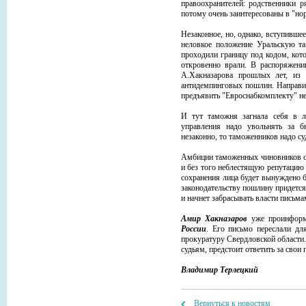
правоохранителей: родственники р
потому очень заинтересованы в "н
Незаконное, но, однако, вступивше
неловкое положение Уральскую та
проходили границу под кодом, ко
откровенно врали. В распоряжени
А.Хакназарова прошлых лет, из 
антидемпинговых пошлин. Направив
предъявить "Евроснабкомплекту" н
И тут таможня загнала себя в л
управления надо увольнять за б
незаконно, то таможенников надо су
Амбиции таможенных чиновников ср
и без того неблестящую репутацию р
сохранения лица будет вынуждено 
законодательству пошлину придется 
и начнет забрасывать власти письма
Амир Хакназаров
уже проинформ
России
. Его письмо переслали д
прокуратуру Свердловской области. 
судьям, предстоит ответить за свои
Владимир Терлецкий
Вернуться к новостям