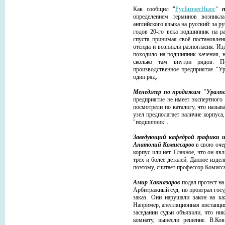
Как сообщил "
РусБизнесНьюс
"
определением терминов возникла
английского языка на русский: за р
годов 20-го века подшипник на р
спустя принимая своё постановлен
отсюда и возникли разногласия. И
походило на подшипник качения, н
сколько там внутри рядов. По
производственное предприятие "У
один ряд.
Менеджер по продажам "Уралп
предприятие не имеет экспертного
посмотрели по каталогу, что назы
узел предполагает наличие корпуса,
"подшипник".
Заведующий кафедрой графики и
Анатолий Комиссаров
в свою очер
корпус или нет. Главное, что он яв
трех и более деталей. Данное изд
поэтому, считает профессор Комиссар
Амир Хакназаров
подал протест на
Арбитражный суд, но проиграл госу
заказ. Они нарушали закон на ка
Например, апелляционная инстанци
заседании судьи объявили, что ни
комнату, вынесли решение. В.Ко