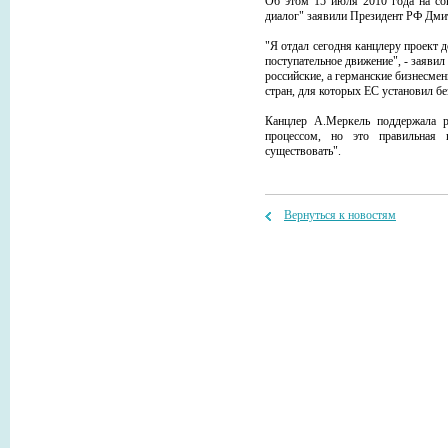
Об этом 15 июля 2010 года на со
диалог" заявили Президент РФ Дми
"Я отдал сегодня канцлеру проект 
поступательное движение", - заявил
российские, а германские бизнесме
стран, для которых ЕС установил бе
Канцлер А.Меркель поддержала р
процессом, но это правильная 
существовать".
Вернуться к новостям