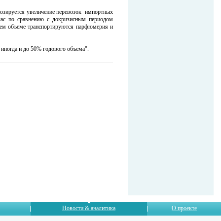
гнозируется увеличение перевозок импортных
йчас по сравнению с докризисным периодом
нем объеме транспортируются парфюмерия и
 иногда и до 50% годового объема".
Новости & аналитика
О проекте