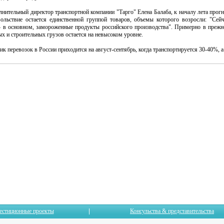
лнительный директор транспортной компании "Тарго" Елена Балаба, к началу лета про
ольствие остается единственной группой товаров, объемы которого возросли: "Се
 в основном, замороженные продукты российского производства". Примерно в преж
 и строительных грузов остается на невысоком уровне.
к перевозок в России приходится на август-сентябрь, когда транспортируется 30-40%, а
естиционные проекты
Консульства & представительства