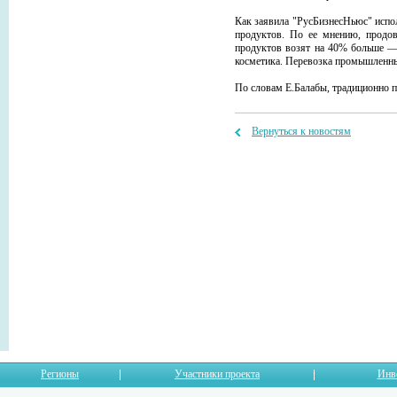
Как заявила "РусБизнесНьюс" испо
продуктов. По ее мнению, продов
продуктов возят на 40% больше —
косметика. Перевозка промышленных
По словам Е.Балабы, традиционно пи
Вернуться к новостям
Регионы
Участники проекта
Инв