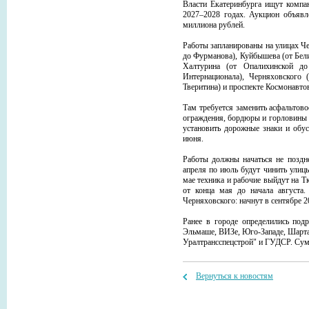
Власти Екатеринбурга ищут компан
2027–2028 годах. Аукцион объявле
миллиона рублей.
Работы запланированы на улицах Ч
до Фурманова), Куйбышева (от Бели
Халтурина (от Опалихинской д
Интернационала), Черняховского
Тверитина) и проспекте Космонавто
Там требуется заменить асфальтово
ограждения, бордюры и горловины 
установить дорожные знаки и обу
июня.
Работы должны начаться не поздне
апреля по июль будут чинить улиц
мае техника и рабочие выйдут на 
от конца мая до начала августа
Черняховского: начнут в сентябре 20
Ранее в городе определились под
Эльмаше, ВИЗе, Юго-Западе, Шарта
Уралтрансспецстрой" и ГУДСР. Сумм
Вернуться к новостям