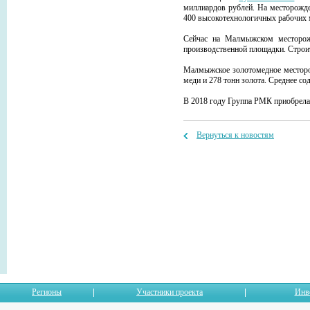
миллиардов рублей. На месторожде
400 высокотехнологичных рабочих 
Сейчас на Малмыжском месторожд
производственной площадки. Строит
Малмыжское золотомедное месторож
меди и 278 тонн золота. Среднее сод
В 2018 году Группа РМК приобрел
Вернуться к новостям
Регионы
Участники проекта
Инв