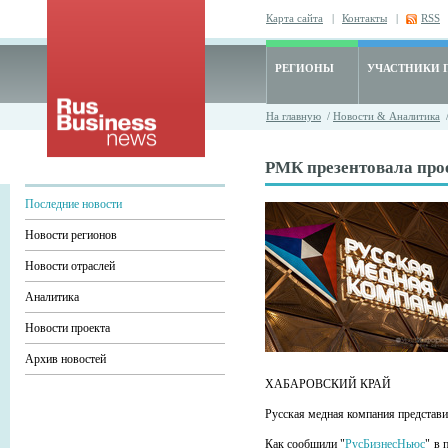
Карта сайта
|
Контакты
|
RSS
РЕГИОНЫ
УЧАСТНИКИ 
На главную
/
Новости & Аналитика
РМК презентовала про
Последние новости
Новости регионов
Новости отраслей
Аналитика
Новости проекта
Архив новостей
ХАБАРОВСКИЙ КРАЙ
Русская медная компания представ
Как сообщили "
РусБизнесНьюс
" в 