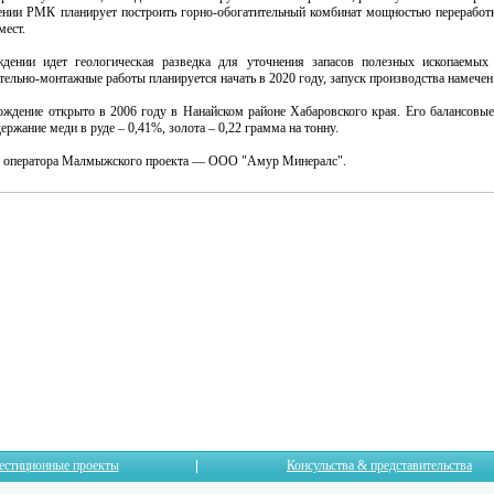
нии РМК планирует построить горно-обогатительный комбинат мощностью переработк
мест.
ении идет геологическая разведка для уточнения запасов полезных ископаемых
ельно-монтажные работы планируется начать в 2020 году, запуск производства намечен 
дение открыто в 2006 году в Нанайском районе Хабаровского края. Его балансовые
ержание меди в руде – 0,41%, золота – 0,22 грамма на тонну.
а оператора Малмыжского проекта — ООО "Амур Минералс".
естиционные проекты
Консульства & представительства