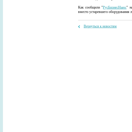
Как сообщили "
РусБизнесНьюс
" н
вместо устаревшего оборудования л
Вернуться к новостям