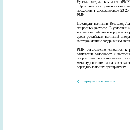
Русская медная компания (РМК)
"Промышленное производство и ми
проходила в Дюссельдорфе 23-25 
РМК.
Президент компании Всеволод Ле
природных ресурсов. В условиях и
технологии добычи и переработки
среди российских компаний внедр
месторождения с содержанием меди 
РМК ответственно относится к 
замкнутый водооборот и повторно
оборот все промышленные прод
металлургических заводах и закан
горнодобывающих предприятиях.
Вернуться к новостям