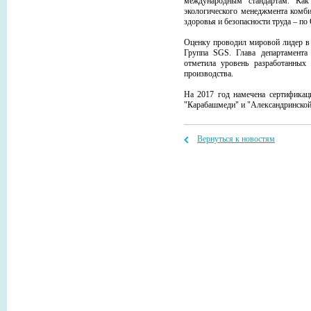
международным стандартам. Ка
экологического менеджмента комб
здоровья и безопасности труда – п
Оценку проводил мировой лидер в
Группа SGS. Глава департамент
отметила уровень разработанных
производства.
На 2017 год намечена сертифика
"Карабашмеди" и "Александринской
Вернуться к новостям