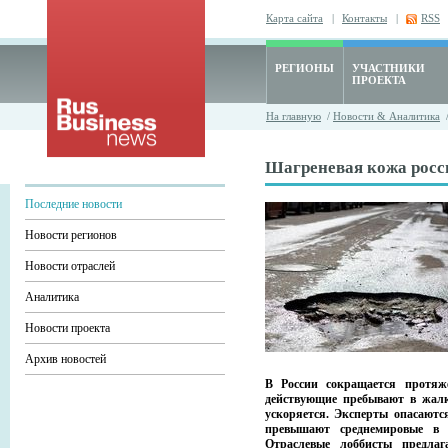
Карта сайта
|
Контакты
|
RSS
РЕГИОНЫ
УЧАСТНИКИ
ПРОЕКТА
На главную
/
Новости & Аналитика
Шагреневая кожа росс
Последние новости
Новости регионов
Новости отраслей
Аналитика
Новости проекта
Архив новостей
В России сокращается протяже
действующие пребывают в жалк
ускоряется. Эксперты опасаются
превышают среднемировые в д
Отраслевые лоббисты предлаг