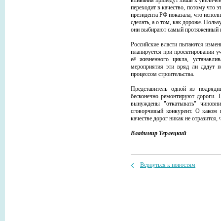
вливания приведут лишь к увеличен
переходит в качество, потому что 
президента РФ показала, что исполн
сделать, а о том, как дороже. Поль
они выбирают самый протяженный 
Российские власти пытаются измен
планируется при проектировании уч
её жизненного цикла, устанавл
мероприятия эти вряд ли дадут п
процессом строительства.
Представитель одной из подрядн
бесконечно ремонтируют дороги. 
вынуждены "откатывать" чиновни
сговорчивый конкурент. О каком 
качестве дорог никак не отразится,
Владимир Терлецкий
Вернуться к новостям