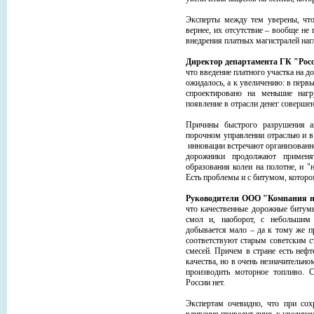
Эксперты между тем уверены, что
вернее, их отсутствие – вообще не
внедрения платных магистралей нагл
Директор департамента ГК "Рос
что введение платного участка на д
ожидалось, а к увеличению: в перв
спроектировано на меньшие нагр
появление в отрасли денег совершен
Причины быстрого разрушения ав
порочном управлении отраслью и в
инновации встречают организованно
дорожники продолжают применят
образования колеи на полотне, и 
Есть проблемы и с битумом, которо
Руководители ООО "Компания не
что качественные дорожные битум
смол и, наоборот, с небольшим
добывается мало – да к тому же п
соответствуют старым советским с
смесей. Причем в стране есть не
качества, но в очень незначительно
производить моторное топливо. 
России нет.
Экспертам очевидно, что при со