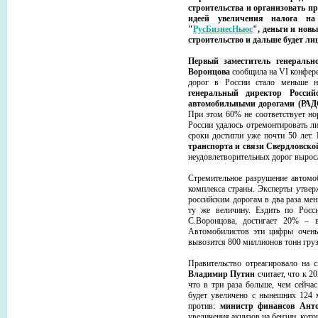
строительства и организовать п
идеей увеличения налога на
"
РусБизнесНьюс
", деньги и нов
строительство и дальше будет л
Первый заместитель генеральн
Воронцова
сообщила на VI конфере
дорог в России стало меньше н
генеральный директор Россий
автомобильными дорогами (РАД
При этом 60% не соответствует но
России удалось отремонтировать 
сроки достигли уже почти 50 лет
транспорта и связи Свердловско
неудовлетворительных дорог выросл
Стремительное разрушение автомоб
комплекса страны. Эксперты утвер
российским дорогам в два раза ме
ту же величину. Ездить по Росси
С.Воронцова, достигает 20% – 
Автомобилистов эти цифры очень 
вывозится 800 миллионов тонн груз
Правительство отреагировало на 
Владимир Путин
считает, что к 2
что в три раза больше, чем сейчас
будет увеличено с нынешних 124 
против:
министр
финансов Ант
увеличения акцизов на бензин, кото