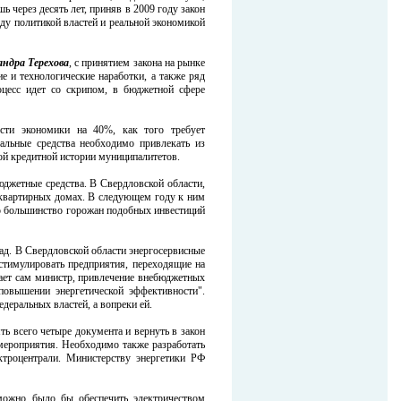
 через десять лет, приняв в 2009 году закон
ду политикой властей и реальной экономикой
андра Терехова
, с принятием закона на рынке
е и технологические наработки, а также ряд
оцесс идет со скрипом, в бюджетной сфере
ости экономики на 40%, как того требует
альные средства необходимо привлекать из
ой кредитной истории муниципалитетов.
бюджетные средства. В Свердловской области,
гоквартирных домах. В следующем году к ним
Но большинство горожан подобных инвестиций
ад. В Свердловской области энергосервисные
стимулировать предприятия, переходящие на
нает сам министр, привлечение внебюджетных
повышении энергетической эффективности".
деральных властей, а вопреки ей.
ть всего четыре документа и вернуть в закон
 мероприятия. Необходимо также разработать
ктроцентрали. Министерству энергетики РФ
можно было бы обеспечить электричеством