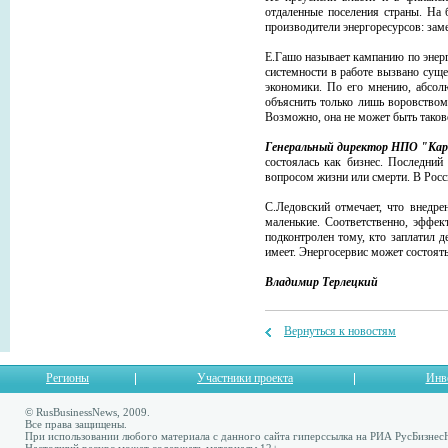
отдаленные поселения страны. На 
производители энергоресурсов: зам
Е.Гашо называет кампанию по энер
системности в работе вызвано су
экономики. По его мнению, абсол
объяснить только лишь воровством
Возможно, она не может быть таков
Генеральный директор НПО "Кар
состоялась как бизнес. Последний
вопросом жизни или смерти. В Росси
С.Ледовский отмечает, что внедре
маленькие. Соответственно, эффек
подконтролен тому, кто заплатил 
имеет. Энергосервис может состоять
Владимир Терлецкий
Вернуться к новостям
Регионы
Участники проекта
Инв
© RusBusinessNews, 2009.
Все права защищены.
При использовании любого материала с данного сайта гиперссылка на РИА РусБизнес