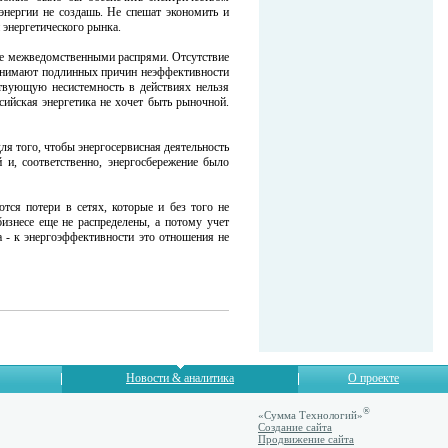
энергии не создашь. Не спешат экономить и
 энергетического рынка.
же межведомственными распрями. Отсутствие
онимают подлинных причин неэффективности
твующую несистемность в действиях нельзя
сийская энергетика не хочет быть рыночной.
ля того, чтобы энергосервисная деятельность
 и, соответственно, энергосбережение было
тся потери в сетях, которые и без того не
изнесе еще не распределены, а потому учет
а - к энергоэффективности это отношения не
Новости & аналитика
О проекте
®
«Сумма Технологий»
Создание сайта
Продвижение сайта