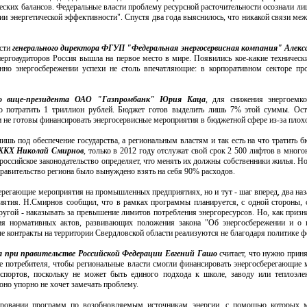
ских балансов. Федеральные власти проблему ресурсной расточительности осознали лишь
и энергетической эффективности". Спустя два года выяснилось, что никакой связи меж
ости
генерального директора ФГУП "Федеральная энергосервисная компания" Алекс
ергоаудиторов Россия вышла на первое место в мире. Появились кое-какие технически
нно энергосбережении успехи не столь впечатляющие: в корпоративном секторе пр
го вице-президента ОАО "Газпромбанк" Юрия Каца
, для снижения энергоемк
до потратить 1 триллион рублей. Бюджет готов выделить лишь 7% этой суммы. Ост
 не готовы финансировать энергосервисные мероприятия в бюджетной сфере из-за плох
ишь под обеспечение государства, а региональным властям и так есть на что тратить 
 ЖКХ Николай Смирнов
, только в 2012 году отслужат свой срок 2 500 лифтов в мно
российское законодательство определяет, что менять их должны собственники жилья. 
правительство региона было вынуждено взять на себя 90% расходов.
ерегающие мероприятия на промышленных предприятиях, но и тут - шаг вперед, два наз
ятия. Н.Смирнов сообщил, что в рамках программы планируется, с одной стороны, 
ругой - наказывать за превышение лимитов потребления энергоресурсов. Но, как приз
твия нормативных актов, развивающих положения закона "Об энергосбережении и о 
 контракты на территории Свердловской области реализуются не благодаря политике фе
 при правительстве Российской Федерации Евгений Гашо
считает, что нужно приня
те потребителя, чтобы региональные власти смогли финансировать энергосберегающие
аспортов, поскольку не может быть единого подхода к школе, заводу или теплоэле
оно упорно не хочет замечать проблему.
ировании программ по возобновляемым источникам энергии, с помощью которых 