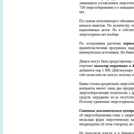
занявшиеся составлением энергетиче
"Об энергосбережении и о повышени
нет.
По словам исполняющего обязанн
начался ажиотаж. По количеству эн
нормативных актов. Но в собстве
энергосервиса нет вообще.
По осторожным расчетам
перво
правительственная программа, на
коммерческих источников. Но банки
Деньги могут быть предоставлены л
отмечает
министр энергетики и
добавится еще 1 000. Действующее 
себе позволить не смогут, поэтому 
Банки готовы кредитовать энергосб
контракты имеют лишь два предпри
энергосберегающие технологии, с д
средств затруднено из-за отсутс
Поэтому единичные энергосервисные
Советник аналитического центра
об энергосбережении главу о защи
несколько форм энергетических п
неоднократно об этом говорили, но 
Не преуспели власти и в финанс