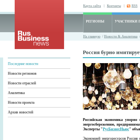
Карта сайта
|
Контакты
|
RSS
РЕГИОНЫ
УЧАСТНИКИ 
На главную
/
Новости & Аналитика
Россия бурно имитируе
Последние новости
Новости регионов
Новости отраслей
Аналитика
Новости проекта
Архив новостей
Российская экономика упорно 
энергосбережению, предпринимат
Эксперты "
РусБизнесНьюс
" объ
Экономией энергоресурсов Россия 