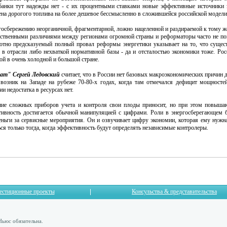
банки тут надежды нет - с их процентными ставками новые эффективные источники 
ена дорогого топлива на более дешевое бессмысленно в сложившейся российской модели
госбережению неорганичной, фрагментарной, ложно нацеленной и раздираемой к тому 
щественными различиями между регионами огромной страны и реформаторы часто не п
ютно предсказуемый полный провал реформы энергетики указывает на то, что сущес
 в отрасли либо нехваткой нормативной базы - да и отсталостью экономики тоже. Рос
ой в очень холодной и большой стране.
ат" Сергей Ледовский
считает, что в России нет базовых макроэкономических причин д
 возник на Западе на рубеже 70-80-х годах, когда там отмечался дефицит мощностей
и недостатка в ресурсах нет.
ние сложных приборов учета и контроля свои плоды приносит, но при этом повышаю
тивность достигается обычной манипуляцией с цифрами. Роли в энергосберегающем б
деньги за сервисные мероприятия. Он и озвучивает цифру экономии, которая ему нужн
ся только тогда, когда эффективность будут определять независимые контролеры.
естиционные проекты
Консульства & представительства
Ньюс обязательна.