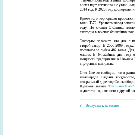
"Научно-производственная корпор
время идет тестирование узлов и аг
2014 год. К 2020 году корпорация н
Кроме того, корпорация продолжит
танки Т-72. Уралвагонзавод заклю
году. По словам О.Сиенко, анало
ежегодно в течение ближайших вось
Эксперты полагают, что для выпо
второй завод. В 2006-2009 годах
поставила за рубеж 482 танка. Дл
машин. В ближайшие два года о
мощности предприятия в Нижнем Т
внутренние контракты.
Олег Сиенко сообщил, что в разви
миллиардов выделит государство
генеральный директор Союза обор
Щелоков заявил "
РусБизнесНьюс
недостаточно, а ясности с другой ча
Вернуться к новостям