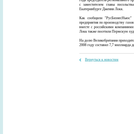
года председатель регионального п
с заместителем главы посольст
Екатеринбурге Дженни Локк.
Как сообщили "РусБизнесНьюс" в
предприятия по производству газо
вместе с российскими компаниями
Локк также посетили Пермскую худ
На долю Великобритании приходитс
2008 году составил 7,7 миллиарда д
Вернуться к новостям