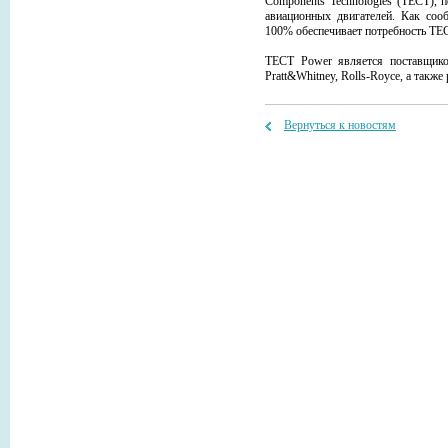
Components Technologies (TECT), 
авиационных двигателей. Как соо
100% обеспечивает потребность ТЕ
TECT Power является поставщиком
Pratt&Whitney, Rolls-Royce, а такж
Вернуться к новостям