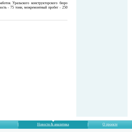
работок Уральского конструкторского бюро
ность - 75 тонн, межремонтный пробег - 250
Новости & аналитика
О проекте