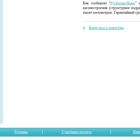
Как сообщили "
РусБизнесНьюс
" 
вагоностроения (структурное подр
тысяч километров. Гарантийный сро
Вернуться к новостям
Регионы
Участники проекта
Инв