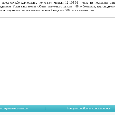
в пресс-службе корпорации, полувагон модели 12-196-01 - одна из последних раз
азделение Уралвагнозавода). Объем усиленного кузова - 88 кубометров, грузоподъем
к эксплуатации полувагона составляет 4 года или 500 тысяч километров.
естиционные проекты
Консульства & представительства