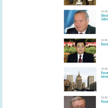
16.06
През
Афга
16.06
Кита
16.06
Росс
през
16.06
Росс