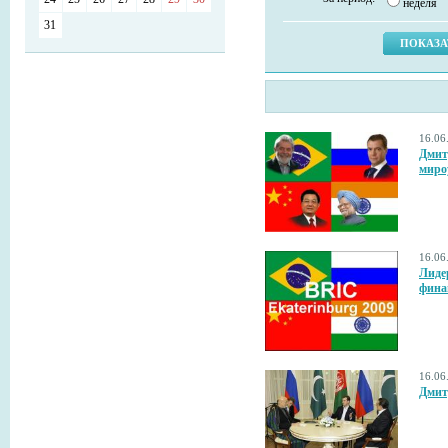
неделя
31
16.06
Дмит
миро
16.06
Лиде
фина
16.06
Дмит