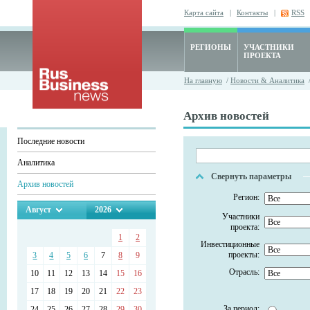
Карта сайта
|
Контакты
|
RSS
РЕГИОНЫ
УЧАСТНИКИ
ПРОЕКТА
На главную
/
Новости & Аналитика
/
Архив новостей
Последние новости
Аналитика
Свернуть параметры
Архив новостей
Регион:
Август
2026
Участники
проекта:
1
2
Инвестиционные
проекты:
3
4
5
6
7
8
9
Отрасль:
10
11
12
13
14
15
16
17
18
19
20
21
22
23
За период:
24
25
26
27
28
29
30