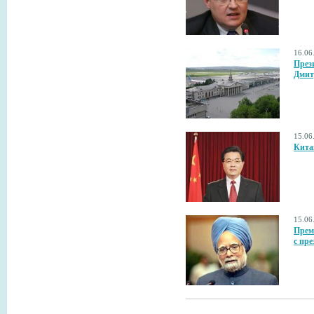
16.06
През
Дмит
15.06
Кита
15.06
Прем
с пр